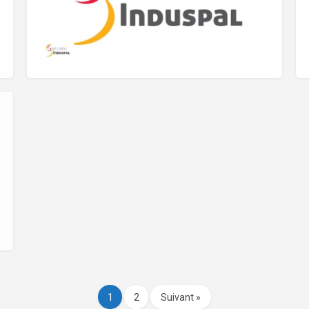
1
2
Suivant »